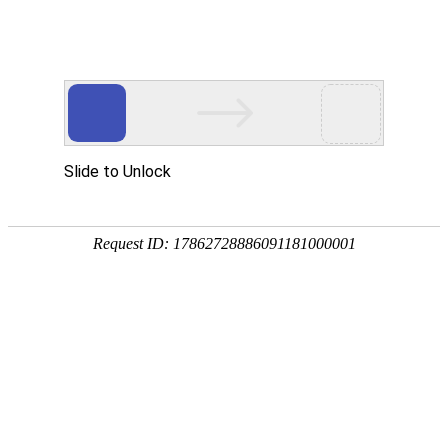
中国出版
中国期刊
中国报纸
中国政协
中国人大
中国
聚焦三农
中国旅游
中国文化
中国人才
中国教育
中国
返回首页
联系方式：021-54739
您现在的位置：
首页
>
法治中国
>
法治生活
57
1
2
3
下一页
尾页
同一法院同一事实却发出2份相互矛盾的裁定：是否符合法律规
《互联网信息服务深度合成管理规定》一月十日起施行
2023-01-
这样认定案件事实是否正确？
2022-09-05 11:03:51
以检察新闻宣传“软实力”引领社会法治风尚
2021-09-11 17:13:07