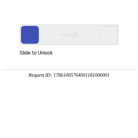
中国出版
中国期刊
中国报纸
中国政协
中国人大
中国
聚焦三农
中国旅游
中国文化
中国人才
中国教育
中国
返回首页
联系方式：021-54739
您现在的位置：
首页
>
法治中国
>
法治生活
> 正文
这样认定案件事实是否正
时间:2022-09-05 11:03:51 来源：
中国电玩城水浒传