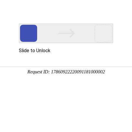
中国电玩城水浒传首页
|
联
中国政协
中国人大
中国企业
中国总裁
法治中国
中国舆
中国人才
中国教育
中国影视
中国记者
中国娱乐
中国汽
返回首页
联系方式：021-54739301
中国电玩城水浒传
 正文
53个大中城市确保春运安全
02-16 13:10:53 来源：新华网
房产首页
城市确保春运安全